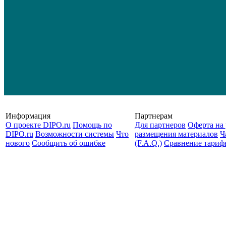
Информация
Партнерам
О проекте DIPO.ru
Помощь по
Для партнеров
Оферта на 
DIPO.ru
Возможности системы
Что
размещения материалов
Ч
нового
Сообщить об ошибке
(F.A.Q.)
Cравнение тариф