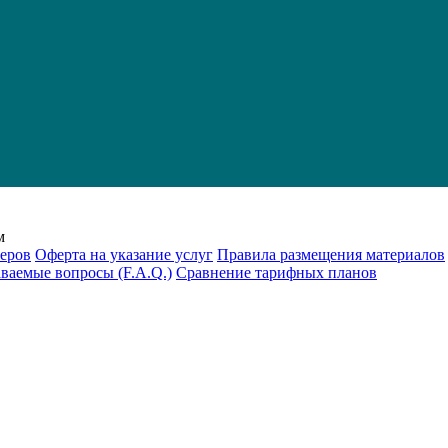
м
еров
Оферта на указание услуг
Правила размещения материалов
аваемые вопросы (F.A.Q.)
Cравнение тарифных планов