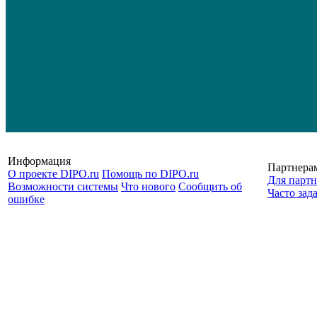
Информация
Партнера
О проекте DIPO.ru
Помощь по DIPO.ru
Для партн
Возможности системы
Что нового
Сообщить об
Часто зад
ошибке