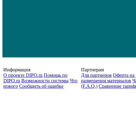
Информация
Партнерам
О проекте DIPO.ru
Помощь по
Для партнеров
Оферта на 
DIPO.ru
Возможности системы
Что
размещения материалов
Ч
нового
Сообщить об ошибке
(F.A.Q.)
Cравнение тариф