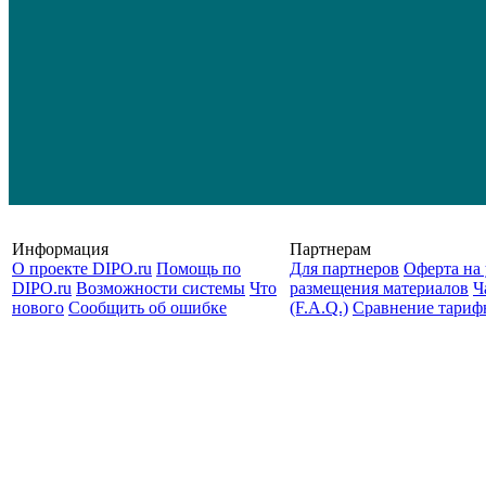
Информация
Партнерам
О проекте DIPO.ru
Помощь по
Для партнеров
Оферта на 
DIPO.ru
Возможности системы
Что
размещения материалов
Ч
нового
Сообщить об ошибке
(F.A.Q.)
Cравнение тариф