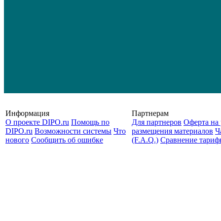
Информация
Партнерам
О проекте DIPO.ru
Помощь по
Для партнеров
Оферта на 
DIPO.ru
Возможности системы
Что
размещения материалов
Ч
нового
Сообщить об ошибке
(F.A.Q.)
Cравнение тариф