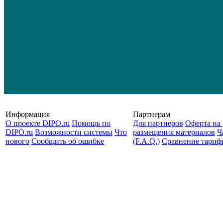
Информация
Партнерам
О проекте DIPO.ru
Помощь по
Для партнеров
Оферта на 
DIPO.ru
Возможности системы
Что
размещения материалов
Ч
нового
Сообщить об ошибке
(F.A.Q.)
Cравнение тариф