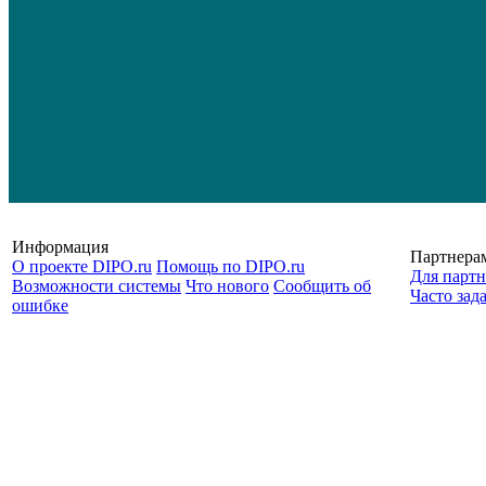
Информация
Партнера
О проекте DIPO.ru
Помощь по DIPO.ru
Для партн
Возможности системы
Что нового
Сообщить об
Часто зад
ошибке