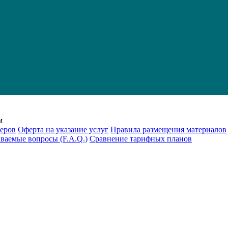
м
еров
Оферта на указание услуг
Правила размещения материалов
аваемые вопросы (F.A.Q.)
Cравнение тарифных планов