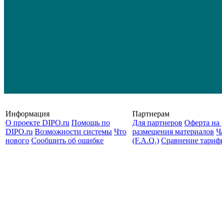
Информация
Партнерам
О проекте DIPO.ru
Помощь по
Для партнеров
Оферта на 
DIPO.ru
Возможности системы
Что
размещения материалов
Ч
нового
Сообщить об ошибке
(F.A.Q.)
Cравнение тариф