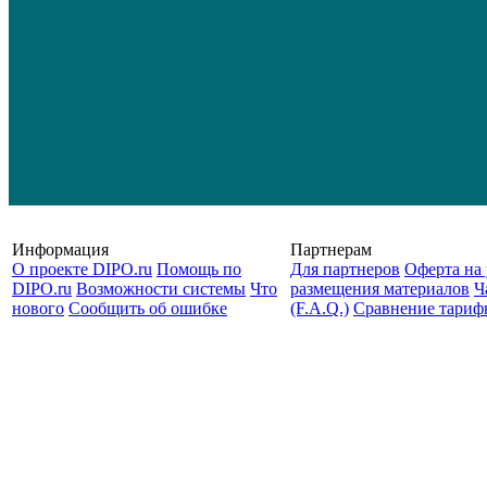
Информация
Партнерам
О проекте DIPO.ru
Помощь по
Для партнеров
Оферта на 
DIPO.ru
Возможности системы
Что
размещения материалов
Ч
нового
Сообщить об ошибке
(F.A.Q.)
Cравнение тариф