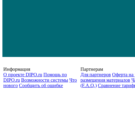
Информация
Партнерам
О проекте DIPO.ru
Помощь по
Для партнеров
Оферта на 
DIPO.ru
Возможности системы
Что
размещения материалов
Ч
нового
Сообщить об ошибке
(F.A.Q.)
Cравнение тариф