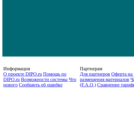
Информация
Партнерам
О проекте DIPO.ru
Помощь по
Для партнеров
Оферта на 
DIPO.ru
Возможности системы
Что
размещения материалов
Ч
нового
Сообщить об ошибке
(F.A.Q.)
Cравнение тариф