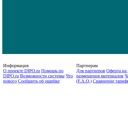
Информация
Партнерам
О проекте DIPO.ru
Помощь по
Для партнеров
Оферта на 
DIPO.ru
Возможности системы
Что
размещения материалов
Ч
нового
Сообщить об ошибке
(F.A.Q.)
Cравнение тариф