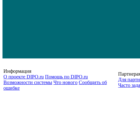
Информация
Партнера
О проекте DIPO.ru
Помощь по DIPO.ru
Для партн
Возможности системы
Что нового
Сообщить об
Часто зад
ошибке