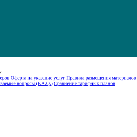
м
еров
Оферта на указание услуг
Правила размещения материалов
аваемые вопросы (F.A.Q.)
Cравнение тарифных планов