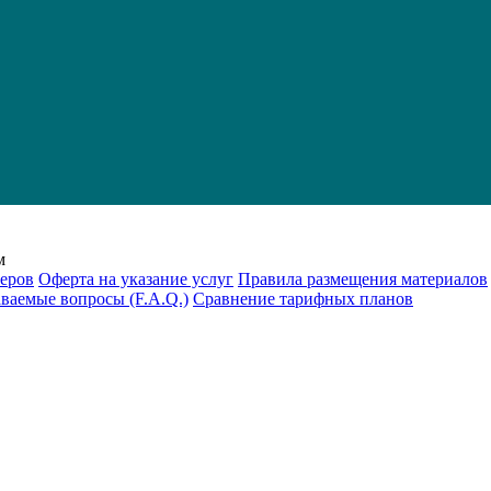
м
еров
Оферта на указание услуг
Правила размещения материалов
аваемые вопросы (F.A.Q.)
Cравнение тарифных планов