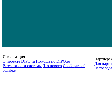
Информация
Партнера
О проекте DIPO.ru
Помощь по DIPO.ru
Для партн
Возможности системы
Что нового
Сообщить об
Часто зад
ошибке