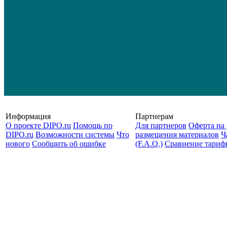
Информация
Партнерам
О проекте DIPO.ru
Помощь по
Для партнеров
Оферта на 
DIPO.ru
Возможности системы
Что
размещения материалов
Ч
нового
Сообщить об ошибке
(F.A.Q.)
Cравнение тариф