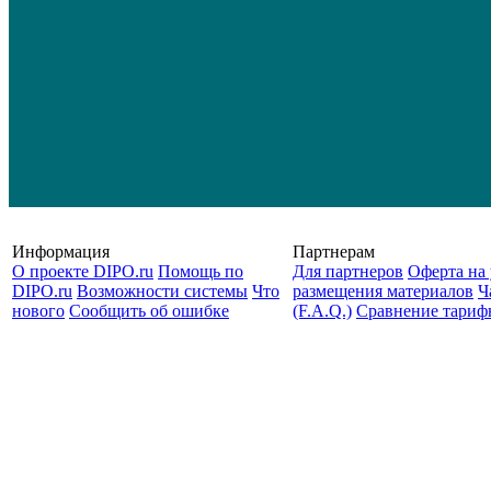
Информация
Партнерам
О проекте DIPO.ru
Помощь по
Для партнеров
Оферта на 
DIPO.ru
Возможности системы
Что
размещения материалов
Ч
нового
Сообщить об ошибке
(F.A.Q.)
Cравнение тариф