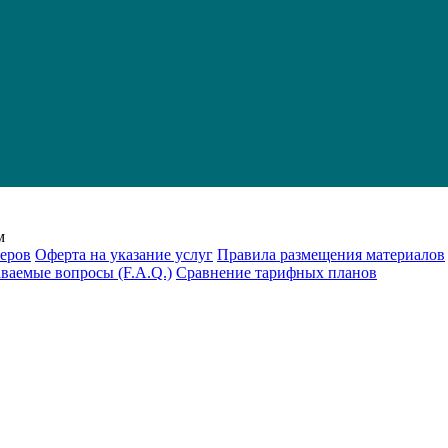
м
еров
Оферта на указание услуг
Правила размещения материалов
аваемые вопросы (F.A.Q.)
Cравнение тарифных планов