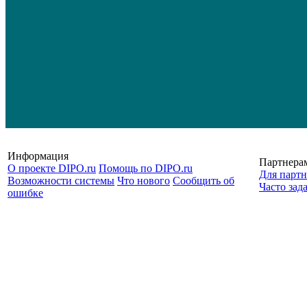
Информация
Партнера
О проекте DIPO.ru
Помощь по DIPO.ru
Для партн
Возможности системы
Что нового
Сообщить об
Часто зад
ошибке