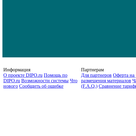
Информация
Партнерам
О проекте DIPO.ru
Помощь по
Для партнеров
Оферта на 
DIPO.ru
Возможности системы
Что
размещения материалов
Ч
нового
Сообщить об ошибке
(F.A.Q.)
Cравнение тариф