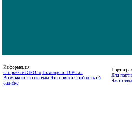
Информация
Партнера
О проекте DIPO.ru
Помощь по DIPO.ru
Для партн
Возможности системы
Что нового
Сообщить об
Часто зад
ошибке