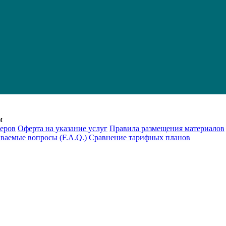
м
еров
Оферта на указание услуг
Правила размещения материалов
аваемые вопросы (F.A.Q.)
Cравнение тарифных планов