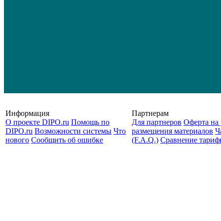
Информация
Партнерам
О проекте DIPO.ru
Помощь по
Для партнеров
Оферта на 
DIPO.ru
Возможности системы
Что
размещения материалов
Ч
нового
Сообщить об ошибке
(F.A.Q.)
Cравнение тариф