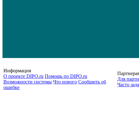
Информация
Партнера
О проекте DIPO.ru
Помощь по DIPO.ru
Для партн
Возможности системы
Что нового
Сообщить об
Часто зад
ошибке