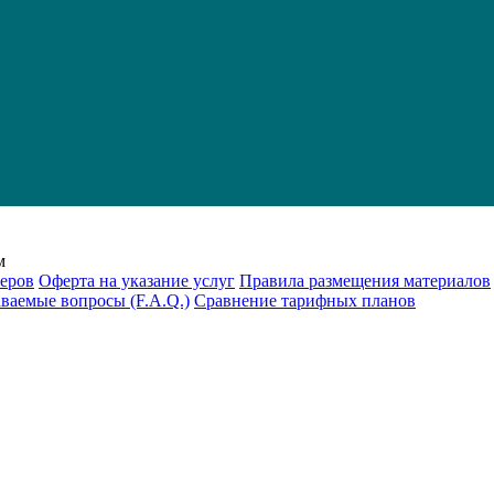
м
еров
Оферта на указание услуг
Правила размещения материалов
аваемые вопросы (F.A.Q.)
Cравнение тарифных планов