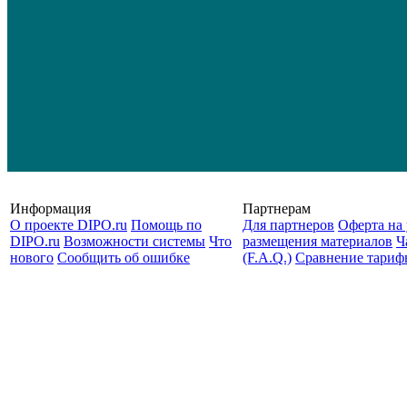
Информация
Партнерам
О проекте DIPO.ru
Помощь по
Для партнеров
Оферта на 
DIPO.ru
Возможности системы
Что
размещения материалов
Ч
нового
Сообщить об ошибке
(F.A.Q.)
Cравнение тариф