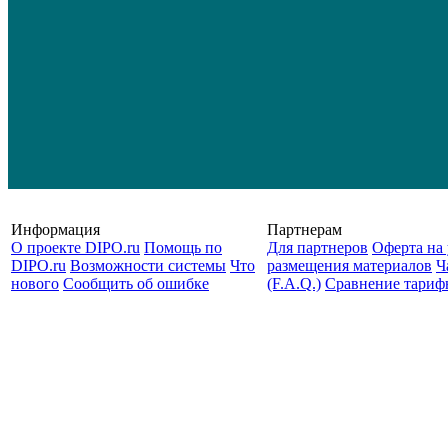
Информация
Партнерам
О проекте DIPO.ru
Помощь по
Для партнеров
Оферта на 
DIPO.ru
Возможности системы
Что
размещения материалов
Ч
нового
Сообщить об ошибке
(F.A.Q.)
Cравнение тариф