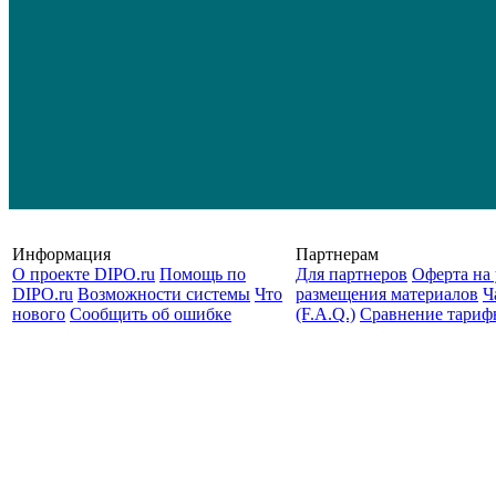
Информация
Партнерам
О проекте DIPO.ru
Помощь по
Для партнеров
Оферта на 
DIPO.ru
Возможности системы
Что
размещения материалов
Ч
нового
Сообщить об ошибке
(F.A.Q.)
Cравнение тариф