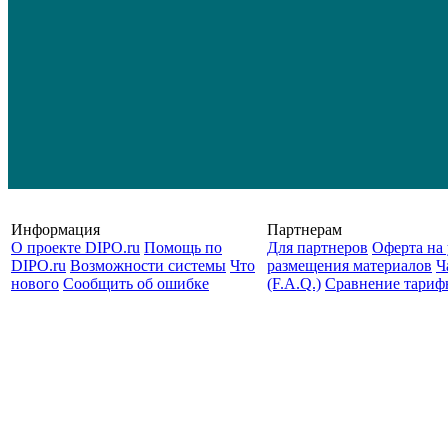
Информация
Партнерам
О проекте DIPO.ru
Помощь по
Для партнеров
Оферта на 
DIPO.ru
Возможности системы
Что
размещения материалов
Ч
нового
Сообщить об ошибке
(F.A.Q.)
Cравнение тариф