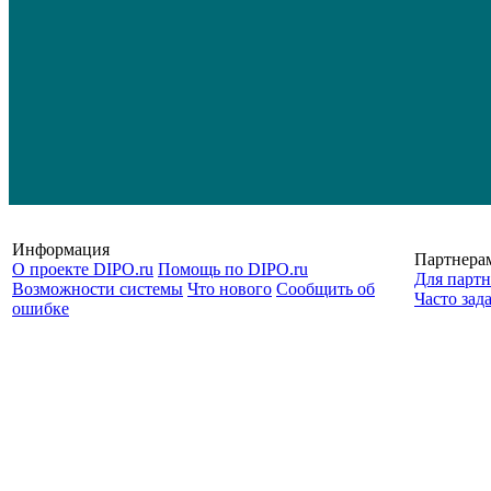
Информация
Партнера
О проекте DIPO.ru
Помощь по DIPO.ru
Для партн
Возможности системы
Что нового
Сообщить об
Часто зад
ошибке