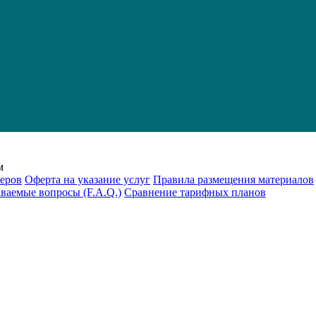
м
еров
Оферта на указание услуг
Правила размещения материалов
аваемые вопросы (F.A.Q.)
Cравнение тарифных планов