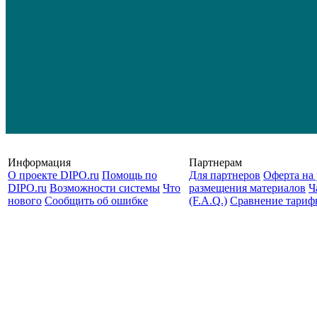
Информация
Партнерам
О проекте DIPO.ru
Помощь по
Для партнеров
Оферта на 
DIPO.ru
Возможности системы
Что
размещения материалов
Ч
нового
Сообщить об ошибке
(F.A.Q.)
Cравнение тариф