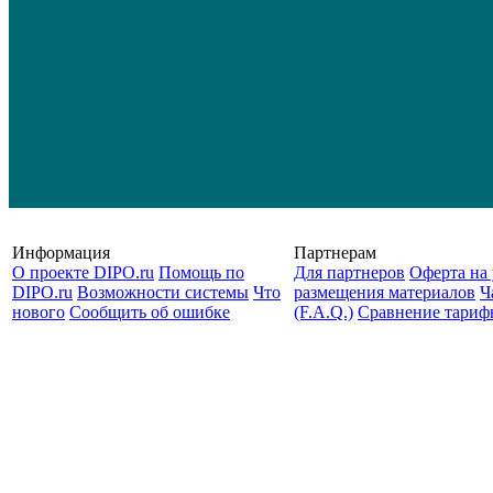
Информация
Партнерам
О проекте DIPO.ru
Помощь по
Для партнеров
Оферта на 
DIPO.ru
Возможности системы
Что
размещения материалов
Ч
нового
Сообщить об ошибке
(F.A.Q.)
Cравнение тариф