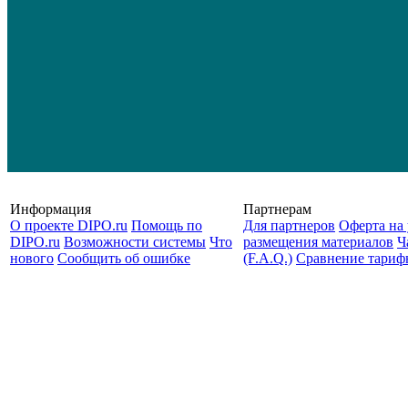
Информация
Партнерам
О проекте DIPO.ru
Помощь по
Для партнеров
Оферта на 
DIPO.ru
Возможности системы
Что
размещения материалов
Ч
нового
Сообщить об ошибке
(F.A.Q.)
Cравнение тариф