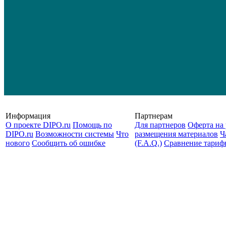
Информация
Партнерам
О проекте DIPO.ru
Помощь по
Для партнеров
Оферта на 
DIPO.ru
Возможности системы
Что
размещения материалов
Ч
нового
Сообщить об ошибке
(F.A.Q.)
Cравнение тариф